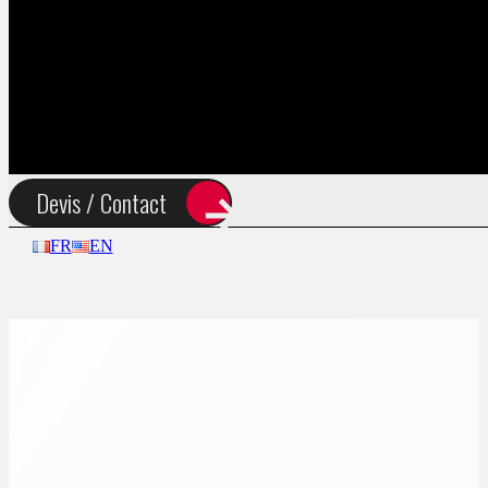
En créa & Actus
Devis / Contact
FR
EN